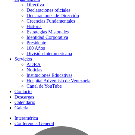
Directiva
Declaraciones oficiales
Declaraciones de Dirección
Creencias Fundamentales
Historia
Estrategias Misionales
Identidad Corporativa
Presidente
100 Años
División Interamericana
Servicios
ADRA
Noticias
Instituciones Educativas
Hospital Adventista de Venezuela
Canal de YouTube
Contacto
Descargas
Calendario
Galería
Interamérica
Conferencia General