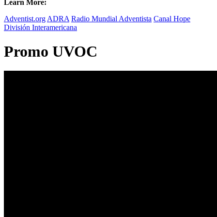
Learn More:
Adventist.org
ADRA
Radio Mundial Adventista
Canal Hope
División Interamericana
Promo UVOC