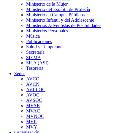
Ministerio de la Mujer
Ministerio del Espíritu de Profecía
Ministerio en Campus Públicos
Ministerio Infantil y del Adolescente
Ministerios Adventistas de Posibilidades
Ministerios Personales
Música
Publicaciones
Salud y Temperancia
Secretaría
SIEMA
SILA (ASI)
Tesorería
Sedes
AVCO
AVCN
AVLLOC
AVOC
AVSOC
MVAE
MVAC
MVNOC
MVP
MVY
Organización