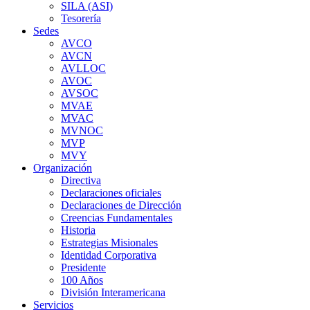
SILA (ASI)
Tesorería
Sedes
AVCO
AVCN
AVLLOC
AVOC
AVSOC
MVAE
MVAC
MVNOC
MVP
MVY
Organización
Directiva
Declaraciones oficiales
Declaraciones de Dirección
Creencias Fundamentales
Historia
Estrategias Misionales
Identidad Corporativa
Presidente
100 Años
División Interamericana
Servicios