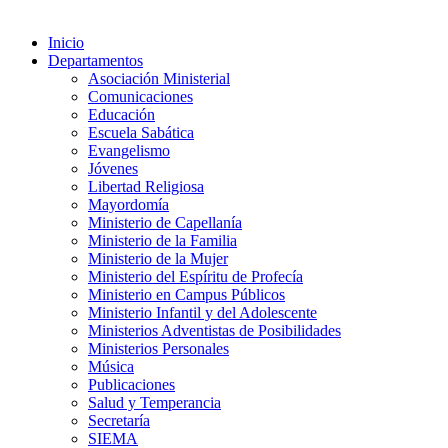
Inicio
Departamentos
Asociación Ministerial
Comunicaciones
Educación
Escuela Sabática
Evangelismo
Jóvenes
Libertad Religiosa
Mayordomía
Ministerio de Capellanía
Ministerio de la Familia
Ministerio de la Mujer
Ministerio del Espíritu de Profecía
Ministerio en Campus Públicos
Ministerio Infantil y del Adolescente
Ministerios Adventistas de Posibilidades
Ministerios Personales
Música
Publicaciones
Salud y Temperancia
Secretaría
SIEMA