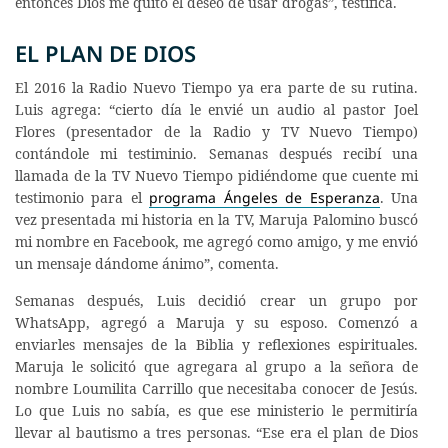
entonces Dios me quitó el deseo de usar drogas”, testifica.
EL PLAN DE DIOS
El 2016 la Radio Nuevo Tiempo ya era parte de su rutina.
Luis agrega: “cierto día le envié un audio al pastor Joel
Flores (presentador de la Radio y TV Nuevo Tiempo)
contándole mi testiminio. Semanas después recibí una
llamada de la TV Nuevo Tiempo pidiéndome que cuente mi
testimonio para el
programa Ángeles de Esperanza
. Una
vez presentada mi historia en la TV, Maruja Palomino buscó
mi nombre en Facebook, me agregó como amigo, y me envió
un mensaje dándome ánimo”, comenta.
Semanas después, Luis decidió crear un grupo por
WhatsApp, agregó a Maruja y su esposo. Comenzó a
enviarles mensajes de la Biblia y reflexiones espirituales.
Maruja le solicitó que agregara al grupo a la señora de
nombre Loumilita Carrillo que necesitaba conocer de Jesús.
Lo que Luis no sabía, es que ese ministerio le permitiría
llevar al bautismo a tres personas. “Ese era el plan de Dios