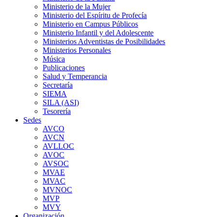
Ministerio de la Mujer
Ministerio del Espíritu de Profecía
Ministerio en Campus Públicos
Ministerio Infantil y del Adolescente
Ministerios Adventistas de Posibilidades
Ministerios Personales
Música
Publicaciones
Salud y Temperancia
Secretaría
SIEMA
SILA (ASI)
Tesorería
Sedes
AVCO
AVCN
AVLLOC
AVOC
AVSOC
MVAE
MVAC
MVNOC
MVP
MVY
Organización