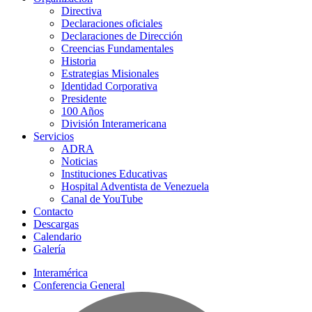
Directiva
Declaraciones oficiales
Declaraciones de Dirección
Creencias Fundamentales
Historia
Estrategias Misionales
Identidad Corporativa
Presidente
100 Años
División Interamericana
Servicios
ADRA
Noticias
Instituciones Educativas
Hospital Adventista de Venezuela
Canal de YouTube
Contacto
Descargas
Calendario
Galería
Interamérica
Conferencia General