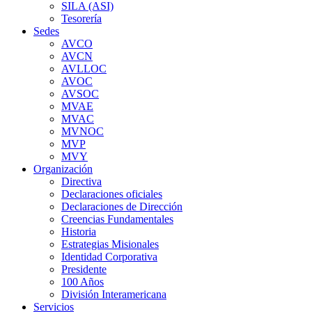
SILA (ASI)
Tesorería
Sedes
AVCO
AVCN
AVLLOC
AVOC
AVSOC
MVAE
MVAC
MVNOC
MVP
MVY
Organización
Directiva
Declaraciones oficiales
Declaraciones de Dirección
Creencias Fundamentales
Historia
Estrategias Misionales
Identidad Corporativa
Presidente
100 Años
División Interamericana
Servicios