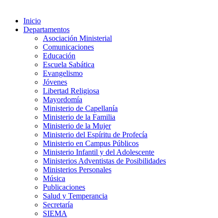
Inicio
Departamentos
Asociación Ministerial
Comunicaciones
Educación
Escuela Sabática
Evangelismo
Jóvenes
Libertad Religiosa
Mayordomía
Ministerio de Capellanía
Ministerio de la Familia
Ministerio de la Mujer
Ministerio del Espíritu de Profecía
Ministerio en Campus Públicos
Ministerio Infantil y del Adolescente
Ministerios Adventistas de Posibilidades
Ministerios Personales
Música
Publicaciones
Salud y Temperancia
Secretaría
SIEMA