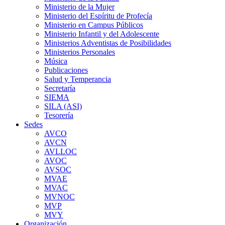
Ministerio de la Mujer
Ministerio del Espíritu de Profecía
Ministerio en Campus Públicos
Ministerio Infantil y del Adolescente
Ministerios Adventistas de Posibilidades
Ministerios Personales
Música
Publicaciones
Salud y Temperancia
Secretaría
SIEMA
SILA (ASI)
Tesorería
Sedes
AVCO
AVCN
AVLLOC
AVOC
AVSOC
MVAE
MVAC
MVNOC
MVP
MVY
Organización