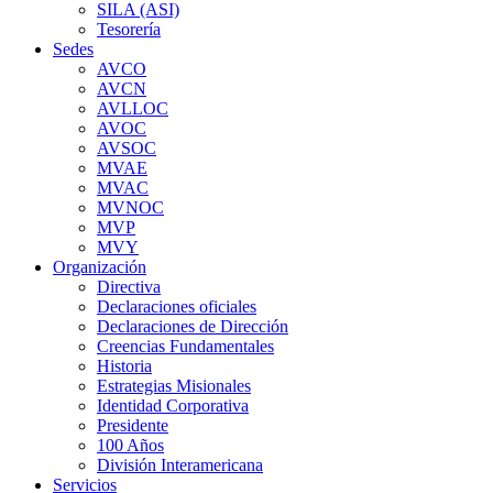
SILA (ASI)
Tesorería
Sedes
AVCO
AVCN
AVLLOC
AVOC
AVSOC
MVAE
MVAC
MVNOC
MVP
MVY
Organización
Directiva
Declaraciones oficiales
Declaraciones de Dirección
Creencias Fundamentales
Historia
Estrategias Misionales
Identidad Corporativa
Presidente
100 Años
División Interamericana
Servicios