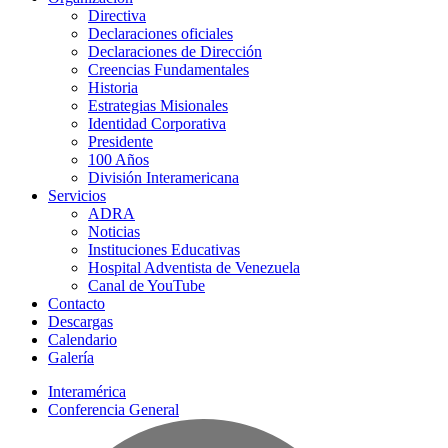
Directiva
Declaraciones oficiales
Declaraciones de Dirección
Creencias Fundamentales
Historia
Estrategias Misionales
Identidad Corporativa
Presidente
100 Años
División Interamericana
Servicios
ADRA
Noticias
Instituciones Educativas
Hospital Adventista de Venezuela
Canal de YouTube
Contacto
Descargas
Calendario
Galería
Interamérica
Conferencia General