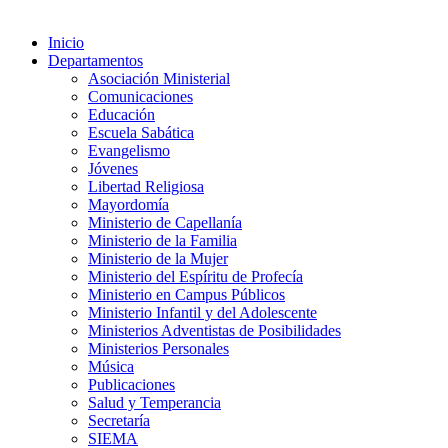
Inicio
Departamentos
Asociación Ministerial
Comunicaciones
Educación
Escuela Sabática
Evangelismo
Jóvenes
Libertad Religiosa
Mayordomía
Ministerio de Capellanía
Ministerio de la Familia
Ministerio de la Mujer
Ministerio del Espíritu de Profecía
Ministerio en Campus Públicos
Ministerio Infantil y del Adolescente
Ministerios Adventistas de Posibilidades
Ministerios Personales
Música
Publicaciones
Salud y Temperancia
Secretaría
SIEMA