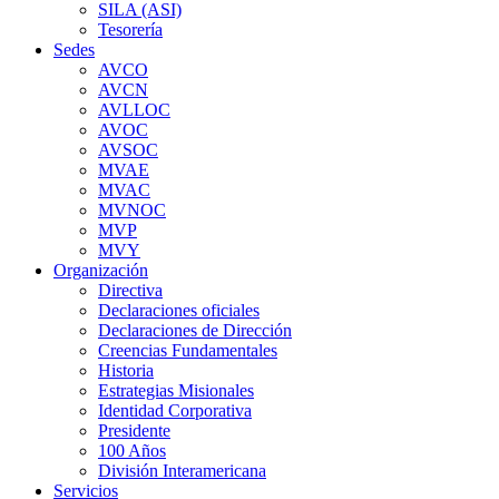
SILA (ASI)
Tesorería
Sedes
AVCO
AVCN
AVLLOC
AVOC
AVSOC
MVAE
MVAC
MVNOC
MVP
MVY
Organización
Directiva
Declaraciones oficiales
Declaraciones de Dirección
Creencias Fundamentales
Historia
Estrategias Misionales
Identidad Corporativa
Presidente
100 Años
División Interamericana
Servicios