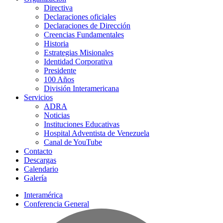
Directiva
Declaraciones oficiales
Declaraciones de Dirección
Creencias Fundamentales
Historia
Estrategias Misionales
Identidad Corporativa
Presidente
100 Años
División Interamericana
Servicios
ADRA
Noticias
Instituciones Educativas
Hospital Adventista de Venezuela
Canal de YouTube
Contacto
Descargas
Calendario
Galería
Interamérica
Conferencia General