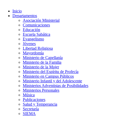
Inicio
Departamentos
Asociación Ministerial
Comunicaciones
Educación
Escuela Sabática
Evangelismo
Jóvenes
Libertad Religiosa
Mayordomía
Ministerio de Capellanía
Ministerio de la Familia
Ministerio de la Mujer
Ministerio del Espíritu de Profecía
Ministerio en Campus Públicos
Ministerio Infantil y del Adolescente
Ministerios Adventistas de Posibilidades
Ministerios Personales
Música
Publicaciones
Salud y Temperancia
Secretaría
SIEMA