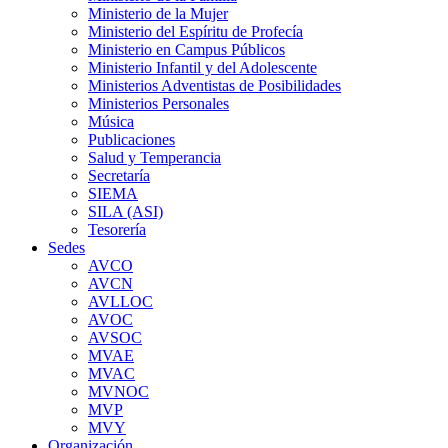
Ministerio de la Mujer
Ministerio del Espíritu de Profecía
Ministerio en Campus Públicos
Ministerio Infantil y del Adolescente
Ministerios Adventistas de Posibilidades
Ministerios Personales
Música
Publicaciones
Salud y Temperancia
Secretaría
SIEMA
SILA (ASI)
Tesorería
Sedes
AVCO
AVCN
AVLLOC
AVOC
AVSOC
MVAE
MVAC
MVNOC
MVP
MVY
Organización