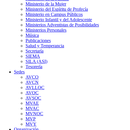
Ministerio de la Mujer
Ministerio del Espíritu de Profecía
Ministerio en Campus Públicos
Ministerio Infantil y del Adolescente
Ministerios Adventistas de Posibilidades
Ministerios Personales
Música
Publicaciones
Salud y Temperancia
Secretaría
SIEMA
SILA (ASI)
Tesorería
Sedes
AVCO
AVCN
AVLLOC
AVOC
AVSOC
MVAE
MVAC
MVNOC
MVP
MVY
Organización