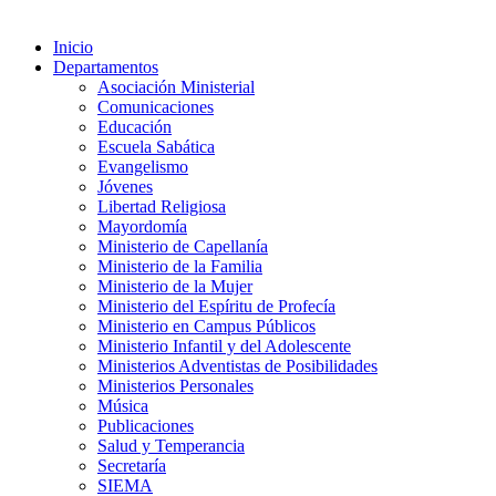
Inicio
Departamentos
Asociación Ministerial
Comunicaciones
Educación
Escuela Sabática
Evangelismo
Jóvenes
Libertad Religiosa
Mayordomía
Ministerio de Capellanía
Ministerio de la Familia
Ministerio de la Mujer
Ministerio del Espíritu de Profecía
Ministerio en Campus Públicos
Ministerio Infantil y del Adolescente
Ministerios Adventistas de Posibilidades
Ministerios Personales
Música
Publicaciones
Salud y Temperancia
Secretaría
SIEMA