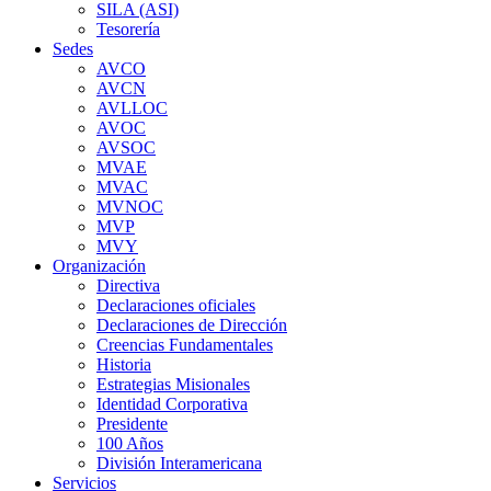
SILA (ASI)
Tesorería
Sedes
AVCO
AVCN
AVLLOC
AVOC
AVSOC
MVAE
MVAC
MVNOC
MVP
MVY
Organización
Directiva
Declaraciones oficiales
Declaraciones de Dirección
Creencias Fundamentales
Historia
Estrategias Misionales
Identidad Corporativa
Presidente
100 Años
División Interamericana
Servicios