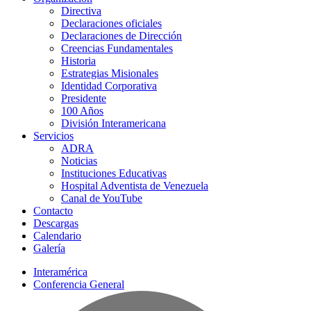
Directiva
Declaraciones oficiales
Declaraciones de Dirección
Creencias Fundamentales
Historia
Estrategias Misionales
Identidad Corporativa
Presidente
100 Años
División Interamericana
Servicios
ADRA
Noticias
Instituciones Educativas
Hospital Adventista de Venezuela
Canal de YouTube
Contacto
Descargas
Calendario
Galería
Interamérica
Conferencia General