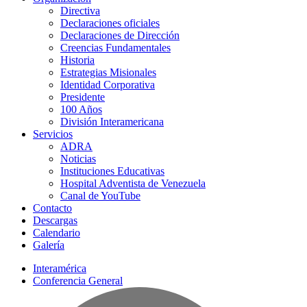
Directiva
Declaraciones oficiales
Declaraciones de Dirección
Creencias Fundamentales
Historia
Estrategias Misionales
Identidad Corporativa
Presidente
100 Años
División Interamericana
Servicios
ADRA
Noticias
Instituciones Educativas
Hospital Adventista de Venezuela
Canal de YouTube
Contacto
Descargas
Calendario
Galería
Interamérica
Conferencia General