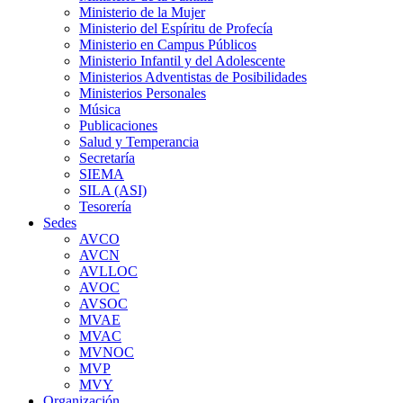
Ministerio de la Mujer
Ministerio del Espíritu de Profecía
Ministerio en Campus Públicos
Ministerio Infantil y del Adolescente
Ministerios Adventistas de Posibilidades
Ministerios Personales
Música
Publicaciones
Salud y Temperancia
Secretaría
SIEMA
SILA (ASI)
Tesorería
Sedes
AVCO
AVCN
AVLLOC
AVOC
AVSOC
MVAE
MVAC
MVNOC
MVP
MVY
Organización