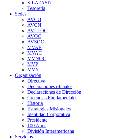
SILA (ASI)
Tesorería
Sedes
AVCO
AVCN
AVLLOC
AVOC
AVSOC
MVAE
MVAC
MVNOC
MVP
MVY
Organización
Directiva
Declaraciones oficiales
Declaraciones de Dirección
Creencias Fundamentales
Historia
Estrategias Misionales
Identidad Corporativa
Presidente
100 Años
División Interamericana
Servicios