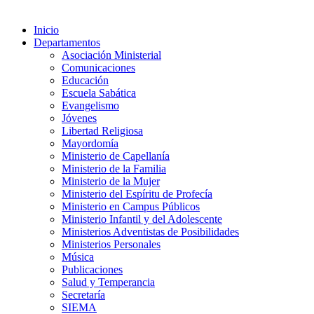
Inicio
Departamentos
Asociación Ministerial
Comunicaciones
Educación
Escuela Sabática
Evangelismo
Jóvenes
Libertad Religiosa
Mayordomía
Ministerio de Capellanía
Ministerio de la Familia
Ministerio de la Mujer
Ministerio del Espíritu de Profecía
Ministerio en Campus Públicos
Ministerio Infantil y del Adolescente
Ministerios Adventistas de Posibilidades
Ministerios Personales
Música
Publicaciones
Salud y Temperancia
Secretaría
SIEMA