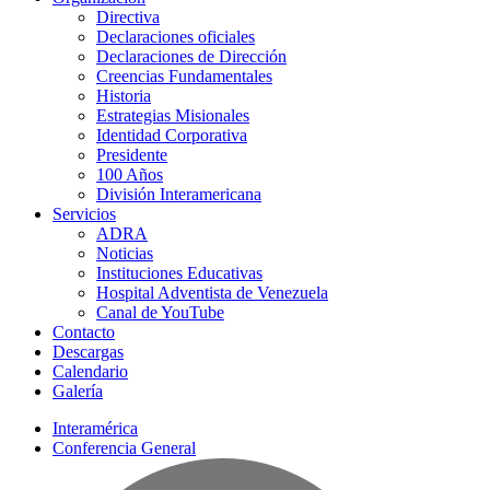
Directiva
Declaraciones oficiales
Declaraciones de Dirección
Creencias Fundamentales
Historia
Estrategias Misionales
Identidad Corporativa
Presidente
100 Años
División Interamericana
Servicios
ADRA
Noticias
Instituciones Educativas
Hospital Adventista de Venezuela
Canal de YouTube
Contacto
Descargas
Calendario
Galería
Interamérica
Conferencia General