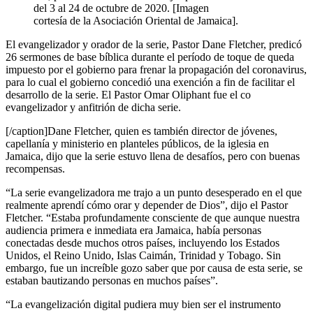
del 3 al 24 de octubre de 2020. [Imagen
cortesía de la Asociación Oriental de Jamaica].
El evangelizador y orador de la serie, Pastor Dane Fletcher, predicó
26 sermones de base bíblica durante el período de toque de queda
impuesto por el gobierno para frenar la propagación del coronavirus,
para lo cual el gobierno concedió una exención a fin de facilitar el
desarrollo de la serie. El Pastor Omar Oliphant fue el co
evangelizador y anfitrión de dicha serie.
[/caption]Dane Fletcher, quien es también director de jóvenes,
capellanía y ministerio en planteles públicos, de la iglesia en
Jamaica, dijo que la serie estuvo llena de desafíos, pero con buenas
recompensas.
“La serie evangelizadora me trajo a un punto desesperado en el que
realmente aprendí cómo orar y depender de Dios”, dijo el Pastor
Fletcher. “Estaba profundamente consciente de que aunque nuestra
audiencia primera e inmediata era Jamaica, había personas
conectadas desde muchos otros países, incluyendo los Estados
Unidos, el Reino Unido, Islas Caimán, Trinidad y Tobago. Sin
embargo, fue un increíble gozo saber que por causa de esta serie, se
estaban bautizando personas en muchos países”.
“La evangelización digital pudiera muy bien ser el instrumento