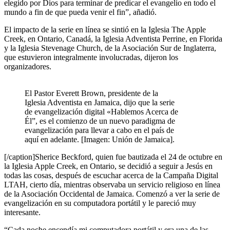
elegido por Dios para terminar de predicar el evangelio en todo el
mundo a fin de que pueda venir el fin”, añadió.
El impacto de la serie en línea se sintió en la Iglesia The Apple
Creek, en Ontario, Canadá, la Iglesia Adventista Perrine, en Florida
y la Iglesia Stevenage Church, de la Asociación Sur de Inglaterra,
que estuvieron integralmente involucradas, dijeron los
organizadores.
El Pastor Everett Brown, presidente de la
Iglesia Adventista en Jamaica, dijo que la serie
de evangelización digital «Hablemos Acerca de
Él”, es el comienzo de un nuevo paradigma de
evangelización para llevar a cabo en el país de
aquí en adelante. [Imagen: Unión de Jamaica].
[/caption]Sherice Beckford, quien fue bautizada el 24 de octubre en
la Iglesia Apple Creek, en Ontario, se decidió a seguir a Jesús en
todas las cosas, después de escuchar acerca de la Campaña Digital
LTAH, cierto día, mientras observaba un servicio religioso en línea
de la Asociación Occidental de Jamaica. Comenzó a ver la serie de
evangelización en su computadora portátil y le pareció muy
interesante.
“Cada noche encendía mi computadora portátil y era una de las