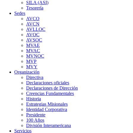
SILA (ASI)
Tesorería
Sedes
AVCO
AVCN
AVLLOC
AVOC
AVSOC
MVAE
MVAC
MVNOC
MVP
MVY
Organización
Directiva
Declaraciones oficiales
Declaraciones de Dirección
Creencias Fundamentales
Historia
Estrategias Misionales
Identidad Corporativa
Presidente
100 Años
División Interamericana
Servicios