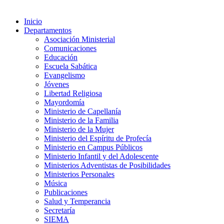
Inicio
Departamentos
Asociación Ministerial
Comunicaciones
Educación
Escuela Sabática
Evangelismo
Jóvenes
Libertad Religiosa
Mayordomía
Ministerio de Capellanía
Ministerio de la Familia
Ministerio de la Mujer
Ministerio del Espíritu de Profecía
Ministerio en Campus Públicos
Ministerio Infantil y del Adolescente
Ministerios Adventistas de Posibilidades
Ministerios Personales
Música
Publicaciones
Salud y Temperancia
Secretaría
SIEMA