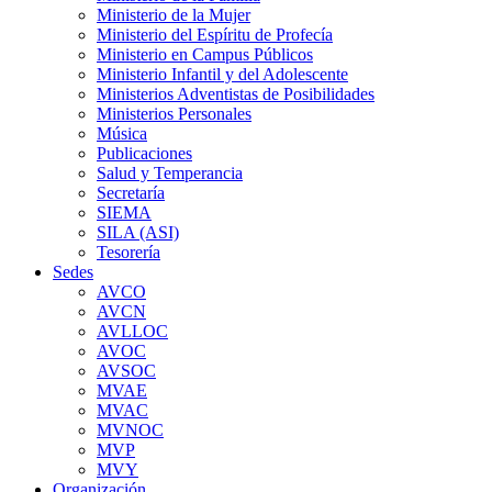
Ministerio de la Mujer
Ministerio del Espíritu de Profecía
Ministerio en Campus Públicos
Ministerio Infantil y del Adolescente
Ministerios Adventistas de Posibilidades
Ministerios Personales
Música
Publicaciones
Salud y Temperancia
Secretaría
SIEMA
SILA (ASI)
Tesorería
Sedes
AVCO
AVCN
AVLLOC
AVOC
AVSOC
MVAE
MVAC
MVNOC
MVP
MVY
Organización