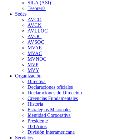
SILA (ASI)
Tesorería
Sedes
AVCO
AVCN
AVLLOC
AVOC
AVSOC
MVAE
MVAC
MVNOC
MVP
MVY
Organización
Directiva
Declaraciones oficiales
Declaraciones de Dirección
Creencias Fundamentales
Historia
Estrategias Misionales
Identidad Corporativa
Presidente
100 Años
División Interamericana
Servicios