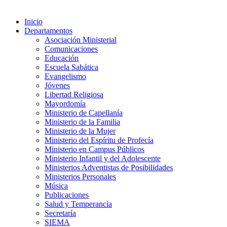
Inicio
Departamentos
Asociación Ministerial
Comunicaciones
Educación
Escuela Sabática
Evangelismo
Jóvenes
Libertad Religiosa
Mayordomía
Ministerio de Capellanía
Ministerio de la Familia
Ministerio de la Mujer
Ministerio del Espíritu de Profecía
Ministerio en Campus Públicos
Ministerio Infantil y del Adolescente
Ministerios Adventistas de Posibilidades
Ministerios Personales
Música
Publicaciones
Salud y Temperancia
Secretaría
SIEMA