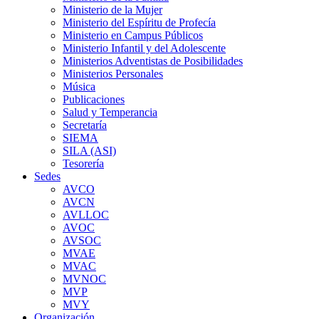
Ministerio de la Mujer
Ministerio del Espíritu de Profecía
Ministerio en Campus Públicos
Ministerio Infantil y del Adolescente
Ministerios Adventistas de Posibilidades
Ministerios Personales
Música
Publicaciones
Salud y Temperancia
Secretaría
SIEMA
SILA (ASI)
Tesorería
Sedes
AVCO
AVCN
AVLLOC
AVOC
AVSOC
MVAE
MVAC
MVNOC
MVP
MVY
Organización