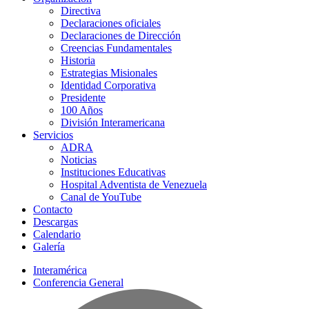
Directiva
Declaraciones oficiales
Declaraciones de Dirección
Creencias Fundamentales
Historia
Estrategias Misionales
Identidad Corporativa
Presidente
100 Años
División Interamericana
Servicios
ADRA
Noticias
Instituciones Educativas
Hospital Adventista de Venezuela
Canal de YouTube
Contacto
Descargas
Calendario
Galería
Interamérica
Conferencia General