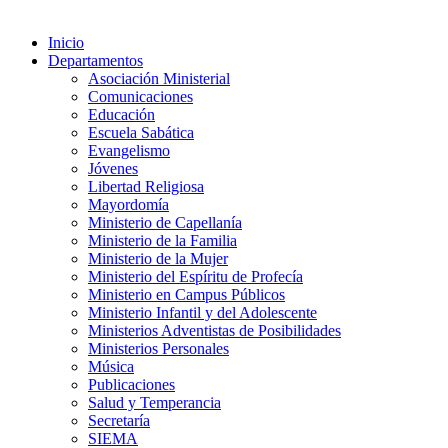
Inicio
Departamentos
Asociación Ministerial
Comunicaciones
Educación
Escuela Sabática
Evangelismo
Jóvenes
Libertad Religiosa
Mayordomía
Ministerio de Capellanía
Ministerio de la Familia
Ministerio de la Mujer
Ministerio del Espíritu de Profecía
Ministerio en Campus Públicos
Ministerio Infantil y del Adolescente
Ministerios Adventistas de Posibilidades
Ministerios Personales
Música
Publicaciones
Salud y Temperancia
Secretaría
SIEMA