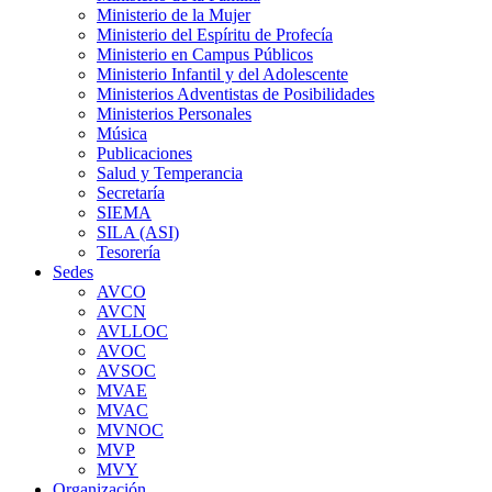
Ministerio de la Mujer
Ministerio del Espíritu de Profecía
Ministerio en Campus Públicos
Ministerio Infantil y del Adolescente
Ministerios Adventistas de Posibilidades
Ministerios Personales
Música
Publicaciones
Salud y Temperancia
Secretaría
SIEMA
SILA (ASI)
Tesorería
Sedes
AVCO
AVCN
AVLLOC
AVOC
AVSOC
MVAE
MVAC
MVNOC
MVP
MVY
Organización