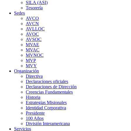
SILA (ASI)
Tesorería
Sedes
AVCO
AVCN
AVLLOC
AVOC
AVSOC
MVAE
MVAC
MVNOC
MVP
MVY
Organización
Directiva
Declaraciones oficiales
Declaraciones de Dirección
Creencias Fundamentales
Historia
Estrategias Misionales
Identidad Corporativa
Presidente
100 Años
División Interamericana
Servicios