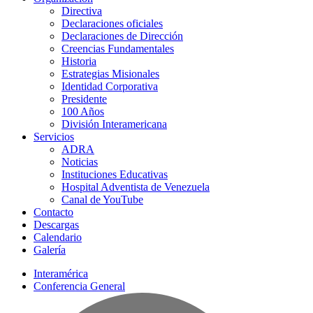
Directiva
Declaraciones oficiales
Declaraciones de Dirección
Creencias Fundamentales
Historia
Estrategias Misionales
Identidad Corporativa
Presidente
100 Años
División Interamericana
Servicios
ADRA
Noticias
Instituciones Educativas
Hospital Adventista de Venezuela
Canal de YouTube
Contacto
Descargas
Calendario
Galería
Interamérica
Conferencia General