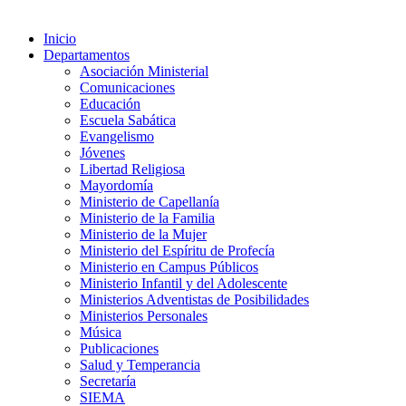
Inicio
Departamentos
Asociación Ministerial
Comunicaciones
Educación
Escuela Sabática
Evangelismo
Jóvenes
Libertad Religiosa
Mayordomía
Ministerio de Capellanía
Ministerio de la Familia
Ministerio de la Mujer
Ministerio del Espíritu de Profecía
Ministerio en Campus Públicos
Ministerio Infantil y del Adolescente
Ministerios Adventistas de Posibilidades
Ministerios Personales
Música
Publicaciones
Salud y Temperancia
Secretaría
SIEMA