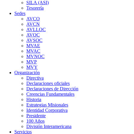
SILA (ASI)
Tesorería
Sedes
AVCO
AVCN
AVLLOC
AVOC
AVSOC
MVAE
MVAC
MVNOC
MVP
MVY
Organización
Directiva
Declaraciones oficiales
Declaraciones de Dirección
Creencias Fundamentales
Historia
Estrategias Misionales
Identidad Corporativa
Presidente
100 Años
División Interamericana
Servicios