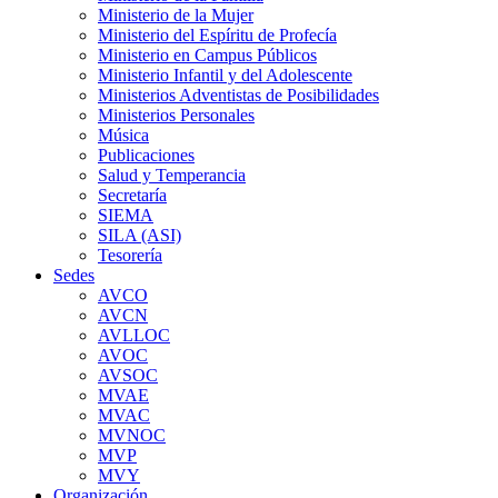
Ministerio de la Mujer
Ministerio del Espíritu de Profecía
Ministerio en Campus Públicos
Ministerio Infantil y del Adolescente
Ministerios Adventistas de Posibilidades
Ministerios Personales
Música
Publicaciones
Salud y Temperancia
Secretaría
SIEMA
SILA (ASI)
Tesorería
Sedes
AVCO
AVCN
AVLLOC
AVOC
AVSOC
MVAE
MVAC
MVNOC
MVP
MVY
Organización