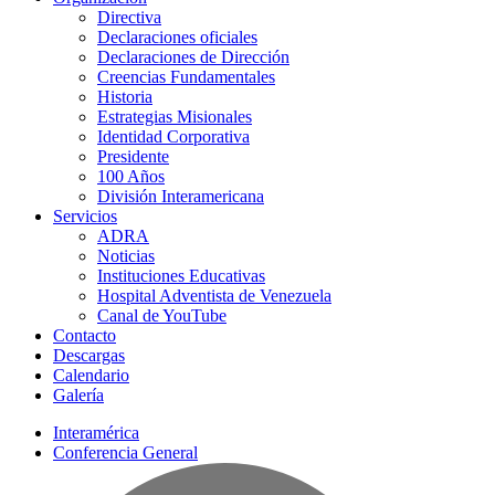
Directiva
Declaraciones oficiales
Declaraciones de Dirección
Creencias Fundamentales
Historia
Estrategias Misionales
Identidad Corporativa
Presidente
100 Años
División Interamericana
Servicios
ADRA
Noticias
Instituciones Educativas
Hospital Adventista de Venezuela
Canal de YouTube
Contacto
Descargas
Calendario
Galería
Interamérica
Conferencia General