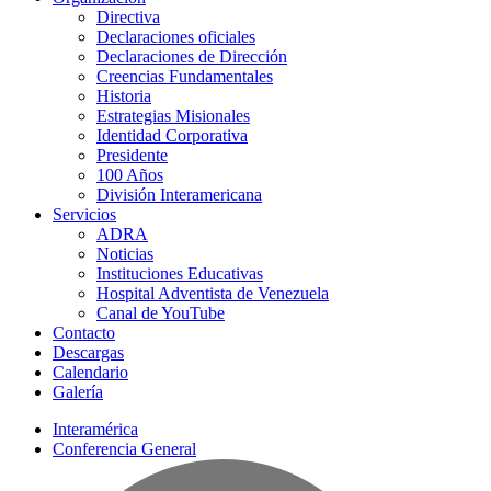
Directiva
Declaraciones oficiales
Declaraciones de Dirección
Creencias Fundamentales
Historia
Estrategias Misionales
Identidad Corporativa
Presidente
100 Años
División Interamericana
Servicios
ADRA
Noticias
Instituciones Educativas
Hospital Adventista de Venezuela
Canal de YouTube
Contacto
Descargas
Calendario
Galería
Interamérica
Conferencia General