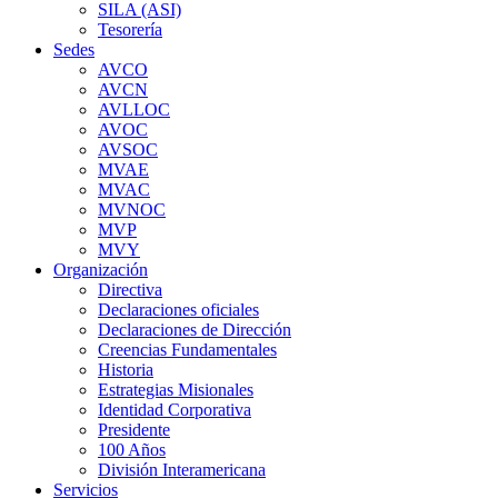
SILA (ASI)
Tesorería
Sedes
AVCO
AVCN
AVLLOC
AVOC
AVSOC
MVAE
MVAC
MVNOC
MVP
MVY
Organización
Directiva
Declaraciones oficiales
Declaraciones de Dirección
Creencias Fundamentales
Historia
Estrategias Misionales
Identidad Corporativa
Presidente
100 Años
División Interamericana
Servicios