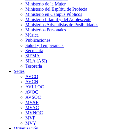
Ministerio de la Mujer
Ministerio del Espíritu de Profecía
Ministerio en Campus Públicos
Ministerio Infantil y del Adolescente
Ministerios Adventistas de Posibilidades
Ministerios Personales
Música
Publicaciones
Salud y Temperancia
Secretaría
SIEMA
SILA (ASI)
Tesorería
Sedes
AVCO
AVCN
AVLLOC
AVOC
AVSOC
MVAE
MVAC
MVNOC
MVP
MVY
Organización