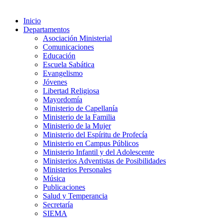
Inicio
Departamentos
Asociación Ministerial
Comunicaciones
Educación
Escuela Sabática
Evangelismo
Jóvenes
Libertad Religiosa
Mayordomía
Ministerio de Capellanía
Ministerio de la Familia
Ministerio de la Mujer
Ministerio del Espíritu de Profecía
Ministerio en Campus Públicos
Ministerio Infantil y del Adolescente
Ministerios Adventistas de Posibilidades
Ministerios Personales
Música
Publicaciones
Salud y Temperancia
Secretaría
SIEMA