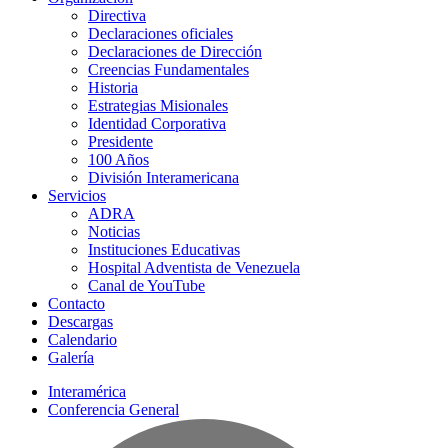
Directiva
Declaraciones oficiales
Declaraciones de Dirección
Creencias Fundamentales
Historia
Estrategias Misionales
Identidad Corporativa
Presidente
100 Años
División Interamericana
Servicios
ADRA
Noticias
Instituciones Educativas
Hospital Adventista de Venezuela
Canal de YouTube
Contacto
Descargas
Calendario
Galería
Interamérica
Conferencia General