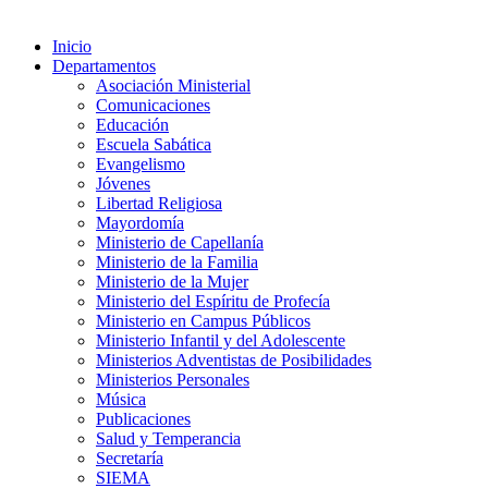
Inicio
Departamentos
Asociación Ministerial
Comunicaciones
Educación
Escuela Sabática
Evangelismo
Jóvenes
Libertad Religiosa
Mayordomía
Ministerio de Capellanía
Ministerio de la Familia
Ministerio de la Mujer
Ministerio del Espíritu de Profecía
Ministerio en Campus Públicos
Ministerio Infantil y del Adolescente
Ministerios Adventistas de Posibilidades
Ministerios Personales
Música
Publicaciones
Salud y Temperancia
Secretaría
SIEMA