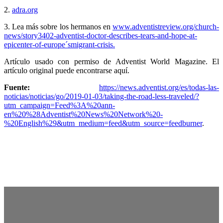
2.
adra.org
3. Lea más sobre los hermanos en
www.adventistreview.org/church-
news/story3402-adventist-doctor-describes-tears-and-hope-at-
epicenter-of-europe´smigrant-crisis.
Artículo usado con permiso de Adventist World Magazine. El
artículo original puede encontrarse aquí.
Fuente:
https://news.adventist.org/es/todas-las-
noticias/noticias/go/2019-01-03/taking-the-road-less-traveled/?
utm_campaign=Feed%3A%20ann-
en%20%28Adventist%20News%20Network%20-
%20English%29&utm_medium=feed&utm_source=feedburner
.