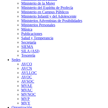
Ministerio de la Mujer
Ministerio del Espíritu de Profecía
Ministerio en Campus Públicos
Ministerio Infantil y del Adolescente
Ministerios Adventistas de Posibilidades
Ministerios Personales
Música
Publicaciones
Salud y Temperancia
Secretaría
SIEMA
SILA (ASI)
Tesorería
Sedes
AVCO
AVCN
AVLLOC
AVOC
AVSOC
MVAE
MVAC
MVNOC
MVP
MVY
Organización