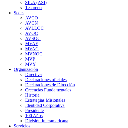
SILA (ASI)
Tesorería
Sedes
AVCO
AVCN
AVLLOC
AVOC
AVSOC
MVAE
MVAC
MVNOC
MVP
MVY
Organización
Directiva
Declaraciones oficiales
Declaraciones de Dirección
Creencias Fundamentales
Historia
Estrategias Misionales
Identidad Corporativa
Presidente
100 Años
División Interamericana
Servicios