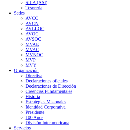
SILA (ASI)
Tesorería
Sedes
AVCO
AVCN
AVLLOC
AVOC
AVSOC
MVAE
MVAC
MVNOC
MVP
MVY
Organización
Directiva
Declaraciones oficiales
Declaraciones de Dirección
Creencias Fundamentales
Historia
Estrategias Misionales
Identidad Corporativa
Presidente
100 Años
División Interamericana
Servicios