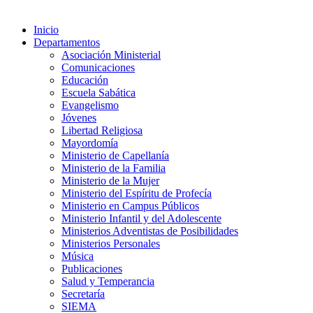
Inicio
Departamentos
Asociación Ministerial
Comunicaciones
Educación
Escuela Sabática
Evangelismo
Jóvenes
Libertad Religiosa
Mayordomía
Ministerio de Capellanía
Ministerio de la Familia
Ministerio de la Mujer
Ministerio del Espíritu de Profecía
Ministerio en Campus Públicos
Ministerio Infantil y del Adolescente
Ministerios Adventistas de Posibilidades
Ministerios Personales
Música
Publicaciones
Salud y Temperancia
Secretaría
SIEMA