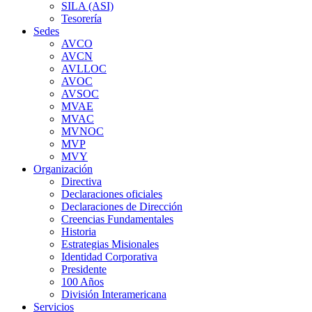
SILA (ASI)
Tesorería
Sedes
AVCO
AVCN
AVLLOC
AVOC
AVSOC
MVAE
MVAC
MVNOC
MVP
MVY
Organización
Directiva
Declaraciones oficiales
Declaraciones de Dirección
Creencias Fundamentales
Historia
Estrategias Misionales
Identidad Corporativa
Presidente
100 Años
División Interamericana
Servicios