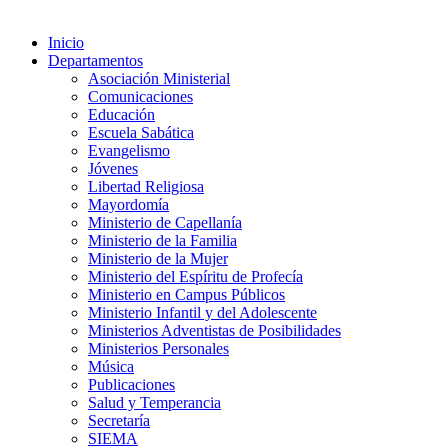
Inicio
Departamentos
Asociación Ministerial
Comunicaciones
Educación
Escuela Sabática
Evangelismo
Jóvenes
Libertad Religiosa
Mayordomía
Ministerio de Capellanía
Ministerio de la Familia
Ministerio de la Mujer
Ministerio del Espíritu de Profecía
Ministerio en Campus Públicos
Ministerio Infantil y del Adolescente
Ministerios Adventistas de Posibilidades
Ministerios Personales
Música
Publicaciones
Salud y Temperancia
Secretaría
SIEMA