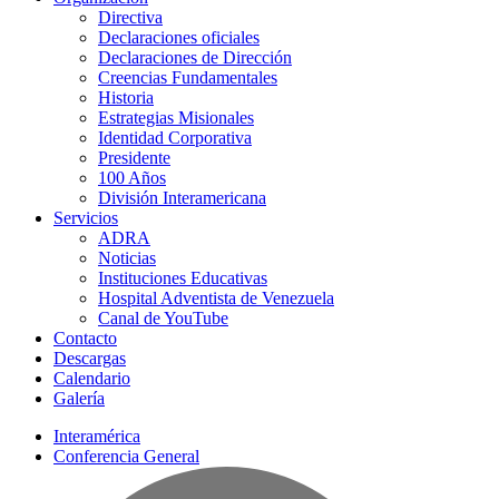
Directiva
Declaraciones oficiales
Declaraciones de Dirección
Creencias Fundamentales
Historia
Estrategias Misionales
Identidad Corporativa
Presidente
100 Años
División Interamericana
Servicios
ADRA
Noticias
Instituciones Educativas
Hospital Adventista de Venezuela
Canal de YouTube
Contacto
Descargas
Calendario
Galería
Interamérica
Conferencia General