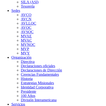
SILA (ASI)
Tesorería
Sedes
AVCO
AVCN
AVLLOC
AVOC
AVSOC
MVAE
MVAC
MVNOC
MVP
MVY
Organización
Directiva
Declaraciones oficiales
Declaraciones de Dirección
Creencias Fundamentales
Historia
Estrategias Misionales
Identidad Corporativa
Presidente
100 Años
División Interamericana
Servicios