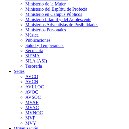
Ministerio de la Mujer
Ministerio del Espíritu de Profecía
Ministerio en Campus Públicos
Ministerio Infantil y del Adolescente
Ministerios Adventistas de Posibilidades
Ministerios Personales
Música
Publicaciones
Salud y Temperancia
Secretaría
SIEMA
SILA (ASI)
Tesorería
Sedes
AVCO
AVCN
AVLLOC
AVOC
AVSOC
MVAE
MVAC
MVNOC
MVP
MVY
Organización