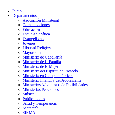
Inicio
Departamentos
Asociación Ministerial
Comunicaciones
Educación
Escuela Sabática
Evangelismo
Jóvenes
Libertad Religiosa
Mayordomía
Ministerio de Capellanía
Ministerio de la Familia
Ministerio de la Mujer
Ministerio del Espíritu de Profecía
Ministerio en Campus Públicos
Ministerio Infantil y del Adolescente
Ministerios Adventistas de Posibilidades
Ministerios Personales
Música
Publicaciones
Salud y Temperancia
Secretaría
SIEMA