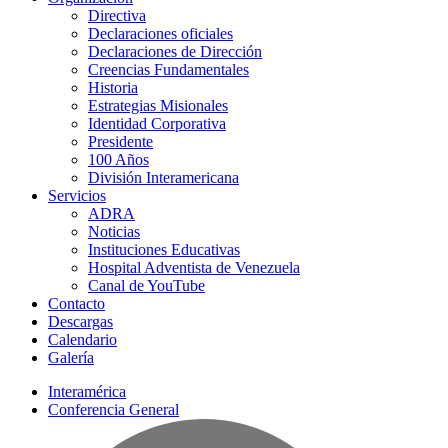
Directiva
Declaraciones oficiales
Declaraciones de Dirección
Creencias Fundamentales
Historia
Estrategias Misionales
Identidad Corporativa
Presidente
100 Años
División Interamericana
Servicios
ADRA
Noticias
Instituciones Educativas
Hospital Adventista de Venezuela
Canal de YouTube
Contacto
Descargas
Calendario
Galería
Interamérica
Conferencia General