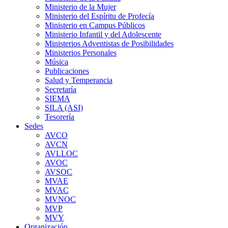
Ministerio de la Mujer
Ministerio del Espíritu de Profecía
Ministerio en Campus Públicos
Ministerio Infantil y del Adolescente
Ministerios Adventistas de Posibilidades
Ministerios Personales
Música
Publicaciones
Salud y Temperancia
Secretaría
SIEMA
SILA (ASI)
Tesorería
Sedes
AVCO
AVCN
AVLLOC
AVOC
AVSOC
MVAE
MVAC
MVNOC
MVP
MVY
Organización