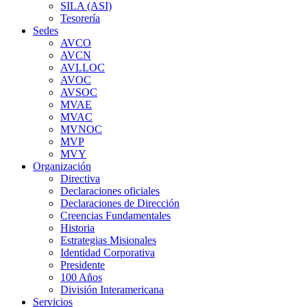
SILA (ASI)
Tesorería
Sedes
AVCO
AVCN
AVLLOC
AVOC
AVSOC
MVAE
MVAC
MVNOC
MVP
MVY
Organización
Directiva
Declaraciones oficiales
Declaraciones de Dirección
Creencias Fundamentales
Historia
Estrategias Misionales
Identidad Corporativa
Presidente
100 Años
División Interamericana
Servicios