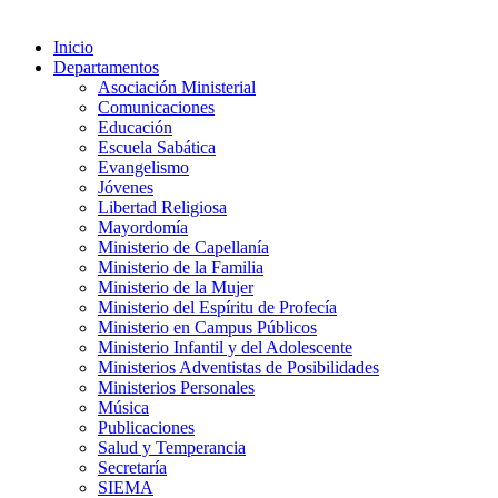
Inicio
Departamentos
Asociación Ministerial
Comunicaciones
Educación
Escuela Sabática
Evangelismo
Jóvenes
Libertad Religiosa
Mayordomía
Ministerio de Capellanía
Ministerio de la Familia
Ministerio de la Mujer
Ministerio del Espíritu de Profecía
Ministerio en Campus Públicos
Ministerio Infantil y del Adolescente
Ministerios Adventistas de Posibilidades
Ministerios Personales
Música
Publicaciones
Salud y Temperancia
Secretaría
SIEMA