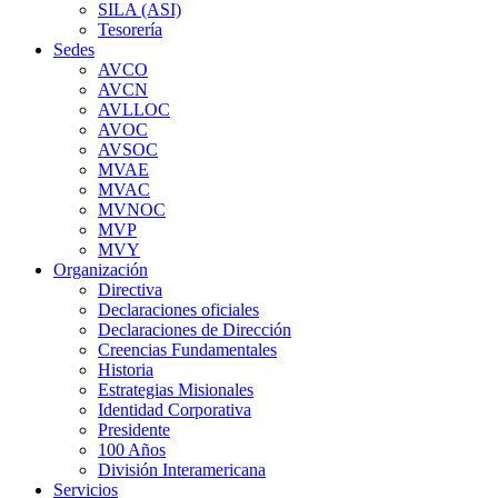
SILA (ASI)
Tesorería
Sedes
AVCO
AVCN
AVLLOC
AVOC
AVSOC
MVAE
MVAC
MVNOC
MVP
MVY
Organización
Directiva
Declaraciones oficiales
Declaraciones de Dirección
Creencias Fundamentales
Historia
Estrategias Misionales
Identidad Corporativa
Presidente
100 Años
División Interamericana
Servicios