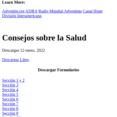
Learn More:
Adventist.org
ADRA
Radio Mundial Adventista
Canal Hope
División Interamericana
Consejos sobre la Salud
Descargas
12 enero, 2022
Descargar Libro
Descargar Formularios
Sección 1 y 2
Sección 3
Sección 4
Sección 5
Sección 6
Sección 7
Sección 8
Sección 9