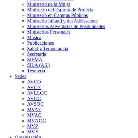
Ministerio de la Mujer
Ministerio del Espíritu de Profecía
Ministerio en Campus Públicos
Ministerio Infantil y del Adolescente
Ministerios Adventistas de Posibilidades
Ministerios Personales
Música
Publicaciones
Salud y Temperancia
Secretaría
SIEMA
SILA (ASI)
Tesorería
Sedes
AVCO
AVCN
AVLLOC
AVOC
AVSOC
MVAE
MVAC
MVNOC
MVP
MVY
Organización