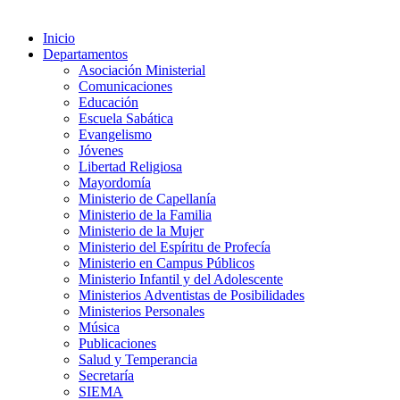
Inicio
Departamentos
Asociación Ministerial
Comunicaciones
Educación
Escuela Sabática
Evangelismo
Jóvenes
Libertad Religiosa
Mayordomía
Ministerio de Capellanía
Ministerio de la Familia
Ministerio de la Mujer
Ministerio del Espíritu de Profecía
Ministerio en Campus Públicos
Ministerio Infantil y del Adolescente
Ministerios Adventistas de Posibilidades
Ministerios Personales
Música
Publicaciones
Salud y Temperancia
Secretaría
SIEMA