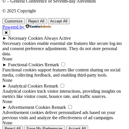
© – General Conference of Seventh-day Adventists
© 2025 Copyright
Customize
Reject All
Accept All
Powered by
✖
►
Necessary Cookies
Always Active
Necessary cookies enable essential site features like secure log-ins
and consent preference adjustments. They do not store personal
data.
None
►
Functional Cookies
Remark
Functional cookies support features like content sharing on social
media, collecting feedback, and enabling third-party tools.
None
►
Analytical Cookies
Remark
Analytical cookies track visitor interactions, providing insights on
metrics like visitor count, bounce rate, and traffic sources.
None
►
Advertisement Cookies
Remark
Advertisement cookies deliver personalized ads based on your
previous visits and analyze the effectiveness of ad campaigns.
None
Reject All
Save My Preferences
Accept All