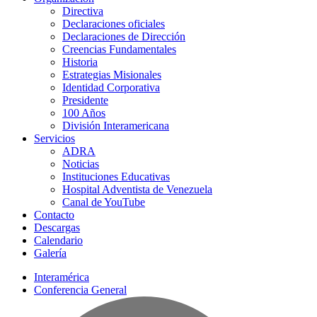
Directiva
Declaraciones oficiales
Declaraciones de Dirección
Creencias Fundamentales
Historia
Estrategias Misionales
Identidad Corporativa
Presidente
100 Años
División Interamericana
Servicios
ADRA
Noticias
Instituciones Educativas
Hospital Adventista de Venezuela
Canal de YouTube
Contacto
Descargas
Calendario
Galería
Interamérica
Conferencia General