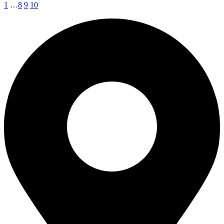
1
…
8
9
10