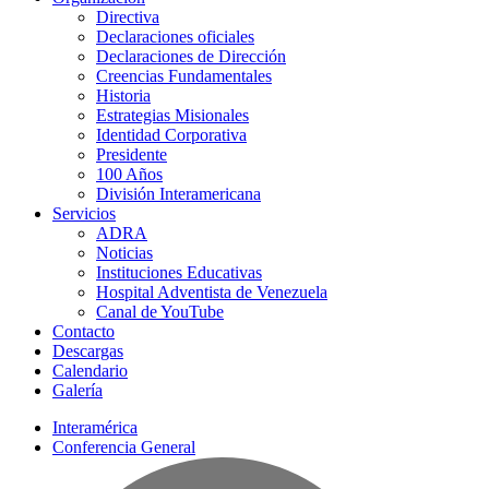
Directiva
Declaraciones oficiales
Declaraciones de Dirección
Creencias Fundamentales
Historia
Estrategias Misionales
Identidad Corporativa
Presidente
100 Años
División Interamericana
Servicios
ADRA
Noticias
Instituciones Educativas
Hospital Adventista de Venezuela
Canal de YouTube
Contacto
Descargas
Calendario
Galería
Interamérica
Conferencia General