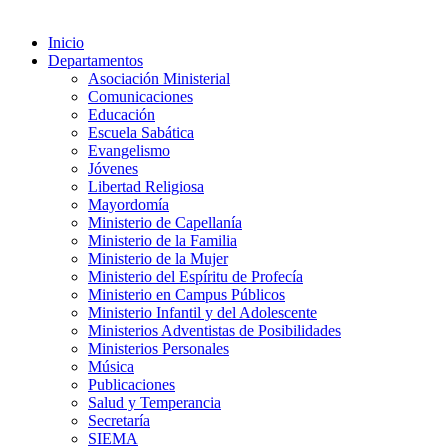
Inicio
Departamentos
Asociación Ministerial
Comunicaciones
Educación
Escuela Sabática
Evangelismo
Jóvenes
Libertad Religiosa
Mayordomía
Ministerio de Capellanía
Ministerio de la Familia
Ministerio de la Mujer
Ministerio del Espíritu de Profecía
Ministerio en Campus Públicos
Ministerio Infantil y del Adolescente
Ministerios Adventistas de Posibilidades
Ministerios Personales
Música
Publicaciones
Salud y Temperancia
Secretaría
SIEMA