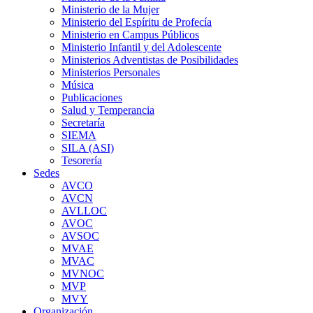
Ministerio de la Mujer
Ministerio del Espíritu de Profecía
Ministerio en Campus Públicos
Ministerio Infantil y del Adolescente
Ministerios Adventistas de Posibilidades
Ministerios Personales
Música
Publicaciones
Salud y Temperancia
Secretaría
SIEMA
SILA (ASI)
Tesorería
Sedes
AVCO
AVCN
AVLLOC
AVOC
AVSOC
MVAE
MVAC
MVNOC
MVP
MVY
Organización