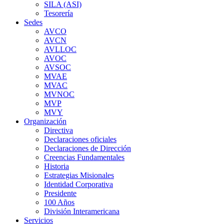
SILA (ASI)
Tesorería
Sedes
AVCO
AVCN
AVLLOC
AVOC
AVSOC
MVAE
MVAC
MVNOC
MVP
MVY
Organización
Directiva
Declaraciones oficiales
Declaraciones de Dirección
Creencias Fundamentales
Historia
Estrategias Misionales
Identidad Corporativa
Presidente
100 Años
División Interamericana
Servicios