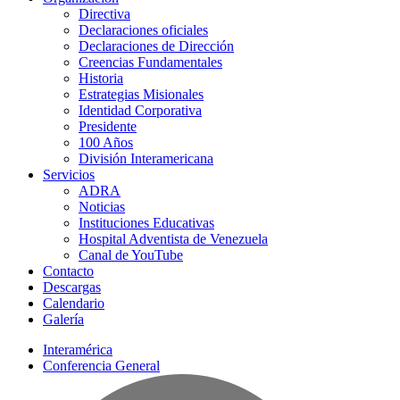
Directiva
Declaraciones oficiales
Declaraciones de Dirección
Creencias Fundamentales
Historia
Estrategias Misionales
Identidad Corporativa
Presidente
100 Años
División Interamericana
Servicios
ADRA
Noticias
Instituciones Educativas
Hospital Adventista de Venezuela
Canal de YouTube
Contacto
Descargas
Calendario
Galería
Interamérica
Conferencia General