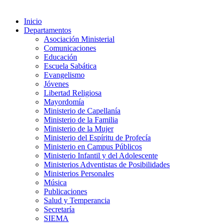
Inicio
Departamentos
Asociación Ministerial
Comunicaciones
Educación
Escuela Sabática
Evangelismo
Jóvenes
Libertad Religiosa
Mayordomía
Ministerio de Capellanía
Ministerio de la Familia
Ministerio de la Mujer
Ministerio del Espíritu de Profecía
Ministerio en Campus Públicos
Ministerio Infantil y del Adolescente
Ministerios Adventistas de Posibilidades
Ministerios Personales
Música
Publicaciones
Salud y Temperancia
Secretaría
SIEMA