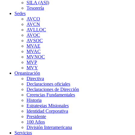
SILA (ASI)
Tesorería
Sedes
AVCO
AVCN
AVLLOC
AVOC
AVSOC
MVAE
MVAC
MVNOC
MVP
MVY
Organización
Directiva
Declaraciones oficiales
Declaraciones de Dirección
Creencias Fundamentales
Historia
Estrategias Misionales
Identidad Corporativa
Presidente
100 Años
División Interamericana
Servicios