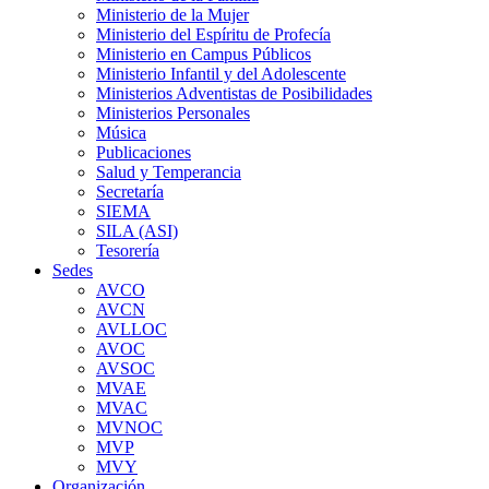
Ministerio de la Mujer
Ministerio del Espíritu de Profecía
Ministerio en Campus Públicos
Ministerio Infantil y del Adolescente
Ministerios Adventistas de Posibilidades
Ministerios Personales
Música
Publicaciones
Salud y Temperancia
Secretaría
SIEMA
SILA (ASI)
Tesorería
Sedes
AVCO
AVCN
AVLLOC
AVOC
AVSOC
MVAE
MVAC
MVNOC
MVP
MVY
Organización