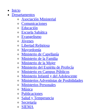
Inicio
Departamentos
Asociación Ministerial
Comunicaciones
Educación
Escuela Sabática
Evangelismo
Jóvenes
Libertad Religiosa
Mayordomía
Ministerio de Capellanía
Ministerio de la Familia
Ministerio de la Mujer
Ministerio del Espíritu de Profecía
Ministerio en Campus Públicos
Ministerio Infantil y del Adolescente
Ministerios Adventistas de Posibilidades
Ministerios Personales
Música
Publicaciones
Salud y Temperancia
Secretaría
SIEMA