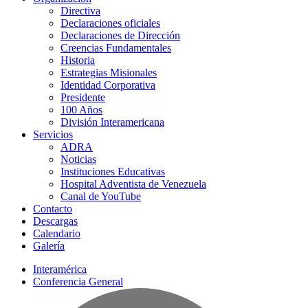
Directiva
Declaraciones oficiales
Declaraciones de Dirección
Creencias Fundamentales
Historia
Estrategias Misionales
Identidad Corporativa
Presidente
100 Años
División Interamericana
Servicios
ADRA
Noticias
Instituciones Educativas
Hospital Adventista de Venezuela
Canal de YouTube
Contacto
Descargas
Calendario
Galería
Interamérica
Conferencia General