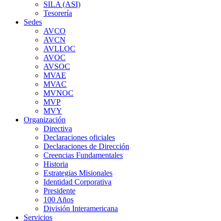
SILA (ASI)
Tesorería
Sedes
AVCO
AVCN
AVLLOC
AVOC
AVSOC
MVAE
MVAC
MVNOC
MVP
MVY
Organización
Directiva
Declaraciones oficiales
Declaraciones de Dirección
Creencias Fundamentales
Historia
Estrategias Misionales
Identidad Corporativa
Presidente
100 Años
División Interamericana
Servicios