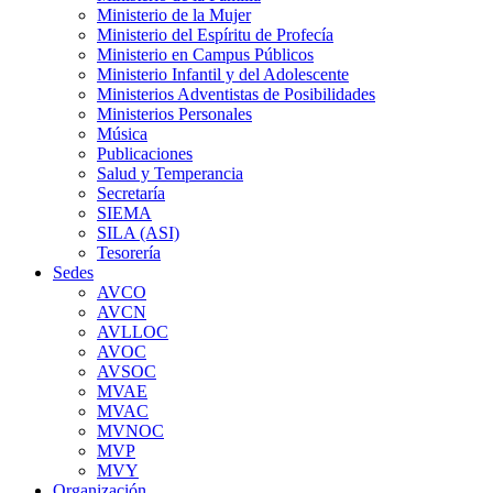
Ministerio de la Mujer
Ministerio del Espíritu de Profecía
Ministerio en Campus Públicos
Ministerio Infantil y del Adolescente
Ministerios Adventistas de Posibilidades
Ministerios Personales
Música
Publicaciones
Salud y Temperancia
Secretaría
SIEMA
SILA (ASI)
Tesorería
Sedes
AVCO
AVCN
AVLLOC
AVOC
AVSOC
MVAE
MVAC
MVNOC
MVP
MVY
Organización