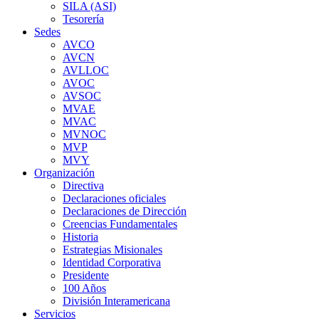
SILA (ASI)
Tesorería
Sedes
AVCO
AVCN
AVLLOC
AVOC
AVSOC
MVAE
MVAC
MVNOC
MVP
MVY
Organización
Directiva
Declaraciones oficiales
Declaraciones de Dirección
Creencias Fundamentales
Historia
Estrategias Misionales
Identidad Corporativa
Presidente
100 Años
División Interamericana
Servicios