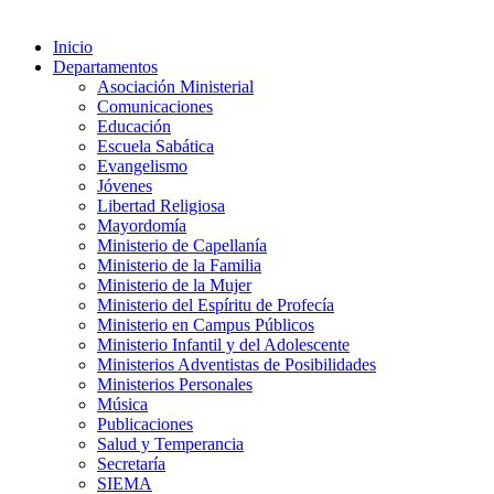
Inicio
Departamentos
Asociación Ministerial
Comunicaciones
Educación
Escuela Sabática
Evangelismo
Jóvenes
Libertad Religiosa
Mayordomía
Ministerio de Capellanía
Ministerio de la Familia
Ministerio de la Mujer
Ministerio del Espíritu de Profecía
Ministerio en Campus Públicos
Ministerio Infantil y del Adolescente
Ministerios Adventistas de Posibilidades
Ministerios Personales
Música
Publicaciones
Salud y Temperancia
Secretaría
SIEMA