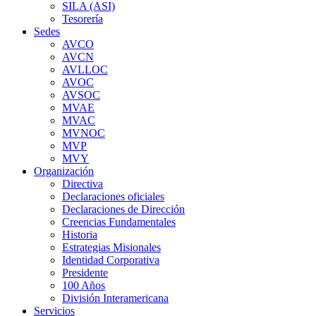
SILA (ASI)
Tesorería
Sedes
AVCO
AVCN
AVLLOC
AVOC
AVSOC
MVAE
MVAC
MVNOC
MVP
MVY
Organización
Directiva
Declaraciones oficiales
Declaraciones de Dirección
Creencias Fundamentales
Historia
Estrategias Misionales
Identidad Corporativa
Presidente
100 Años
División Interamericana
Servicios