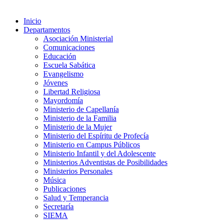
Inicio
Departamentos
Asociación Ministerial
Comunicaciones
Educación
Escuela Sabática
Evangelismo
Jóvenes
Libertad Religiosa
Mayordomía
Ministerio de Capellanía
Ministerio de la Familia
Ministerio de la Mujer
Ministerio del Espíritu de Profecía
Ministerio en Campus Públicos
Ministerio Infantil y del Adolescente
Ministerios Adventistas de Posibilidades
Ministerios Personales
Música
Publicaciones
Salud y Temperancia
Secretaría
SIEMA