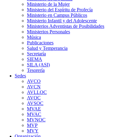
Ministerio de la Mujer
Ministerio del Espíritu de Profecía
Ministerio en Campus Públicos
Ministerio Infantil y del Adolescente
Ministerios Adventistas de Posibilidades
Ministerios Personales
Música
Publicaciones
Salud y Temperancia
Secretaría
SIEMA
SILA (ASI)
Tesorería
Sedes
AVCO
AVCN
AVLLOC
AVOC
AVSOC
MVAE
MVAC
MVNOC
MVP
MVY
Organización