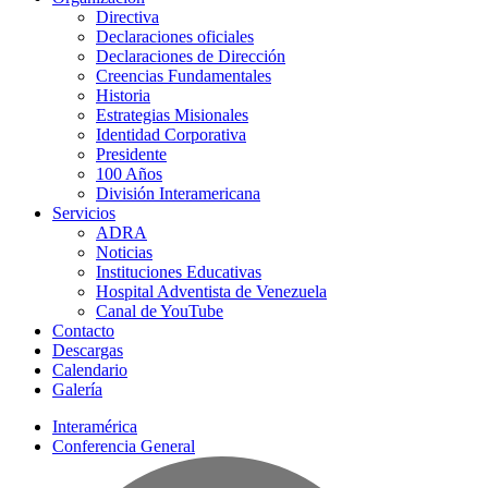
Directiva
Declaraciones oficiales
Declaraciones de Dirección
Creencias Fundamentales
Historia
Estrategias Misionales
Identidad Corporativa
Presidente
100 Años
División Interamericana
Servicios
ADRA
Noticias
Instituciones Educativas
Hospital Adventista de Venezuela
Canal de YouTube
Contacto
Descargas
Calendario
Galería
Interamérica
Conferencia General